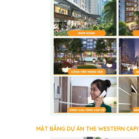
M
ẶT B
ẰNG D
Ự ÁN THE WESTERN CAPI