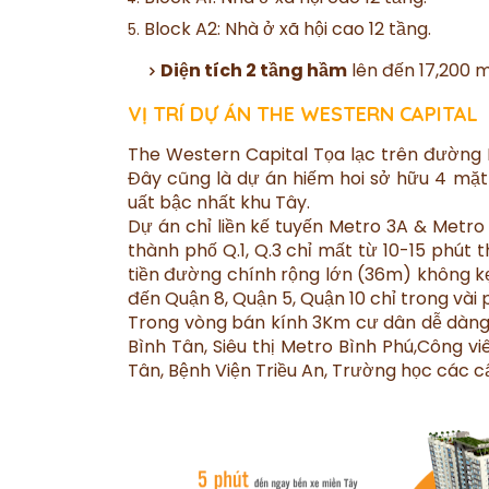
Block A2: Nhà ở xã hội cao 12 tầng.
Diện tích 2 tầng hầm
lên đến 17,200 
VỊ TRÍ DỰ ÁN THE WESTERN CAPITAL
The Western Capital Tọa lạc trên đường
Đây cũng là dự án hiếm hoi sở hữu 4 mặ
uất bậc nhất khu Tây.
Dự án chỉ liền kế tuyến Metro 3A & Metro
thành phố Q.1, Q.3 chỉ mất từ 10-15 phút th
tiền đường chính rộng lớn (36m) không k
đến Quận 8, Quận 5, Quận 10 chỉ trong vài 
Trong vòng bán kính 3Km cư dân dễ dàng 
Bình Tân, Siêu thị Metro Bình Phú,Công vi
Tân, Bệnh Viện Triều An, Trường học các c