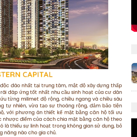
TERN CAPITAL
 độc đáo nhất tại trung tâm, mật độ xây dựng thấp
g rãi đáp ứng tốt nhất nhu cầu sinh hoạt của cư dân
cứu từng milimet độ rộng, chiều ngang và chiều sâu
g tự nhiên, vừa tạo sự thoáng rộng, đảm bảo tiện
ộ, với phương án thiết kế mặt bằng căn hộ tối ưu
ợc nhược điểm của cách chia mặt bằng căn hộ theo
ó là thiếu sự linh hoạt trong không gian sử dụng, bỏ
g năng nào cho gia chủ.