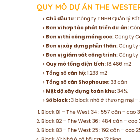
QUY MÔ DỰ ÁN THE WESTE
Chủ đầu tư:
Công ty TNHH Quản lý Bấ
Đơn vị hợp tác phát triển dự án:
Công
Đơn vị thi công móng cọc:
Công ty C
Đơn vị xây dựng phần thân:
Công ty 
Đơn vị giám sát công trình:
Công ty 
Quy mô tổng diện tích:
18,486 m2
Tổng số căn hộ:
1,233 m2
Tổng số căn Shophouse:
33 căn
Mật độ xây dựng toàn khu:
34%.
Số block :
3 block nhà ở thương mại – 
Block B1 – The West 34 : 557 căn – cao 
Block B2 – The West 36 : 484 căn – cao 
Block B3 – The West 25 : 192 căn – cao 2
Block A1: Nhà ở xã hội cao 12 tầng.