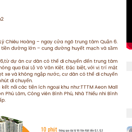
m2
 Lý Chiêu Hoàng – ngay cửa ngõ trung tâm Quận 6.
t tiền đường lớn – cung đường huyết mạch và sầm
 6,từ dự án cư dân có thể di chuyển đến trung tâm
ông qua Đại Lộ Võ Văn Kiệt. Đặc biệt, với vị trí mặt
ẹt xe và không ngập nước, cư dân có thể di chuyển
phút di chuyển.
kết nối các tiện ích ngoại khu như:TTTM Aeon Mall
ên Phú Lâm, Công viên Bình Phú, Nhà Thiếu nhi Bình
ấp.