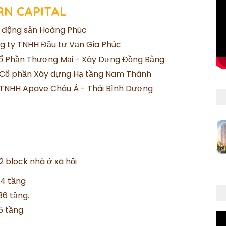
RN CAPITAL
t động sản Hoàng Phúc
 ty TNHH Đầu tư Vạn Gia Phúc
ổ Phần Thương Mại - Xây Dựng Đồng Bằng
Cổ phần Xây dựng Hạ tầng Nam Thành
TNHH Apave Châu Á - Thái Bình Dương
2 block nhà ở xã hội
34 tầng
36 tầng.
5 tầng.