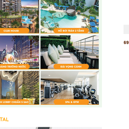
6
9
TAL