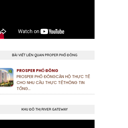
BÀI VIẾT LIÊN QUAN PROPER PHỐ ĐÔNG
PROSPER PHỐ ĐÔNG
PROSPER PHỐ ĐÔNGCĂN HỘ THỰC TẾ
CHO NHU CẦU THỰC TẾTHÔNG TIN
TỔNG...
KHU ĐÔ THỊ RIVER GATEWAY