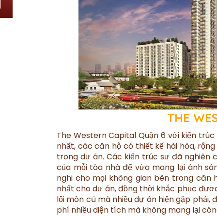
THE WES
The Western Capital Quận 6 với kiến trúc
nhất, các căn hộ có thiết kế hài hòa, rộn
trong dự án. Các kiến trúc sư đã nghiên 
của mỗi tòa nhà để vừa mang lại ánh sán
nghi cho mọi không gian bên trong căn h
nhất cho dự án, đồng thời khắc phục đư
lối mòn cũ mà nhiều dự án hiện gặp phải, đ
phí nhiều diện tích mà không mang lại côn