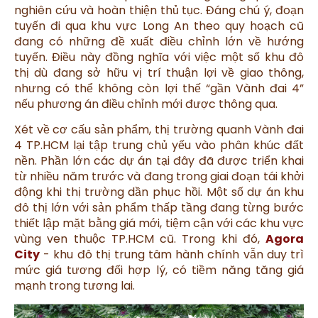
nghiên cứu và hoàn thiện thủ tục. Đáng chú ý, đoạn
tuyến đi qua khu vực Long An theo quy hoạch cũ
đang có những đề xuất điều chỉnh lớn về hướng
tuyến. Điều này đồng nghĩa với việc một số khu đô
thị dù đang sở hữu vị trí thuận lợi về giao thông,
nhưng có thể không còn lợi thế “gần Vành đai 4”
nếu phương án điều chỉnh mới được thông qua.
Xét về cơ cấu sản phẩm, thị trường quanh Vành đai
4 TP.HCM lại tập trung chủ yếu vào phân khúc đất
nền. Phần lớn các dự án tại đây đã được triển khai
từ nhiều năm trước và đang trong giai đoạn tái khởi
động khi thị trường dần phục hồi. Một số dự án khu
đô thị lớn với sản phẩm thấp tầng đang từng bước
thiết lập mặt bằng giá mới, tiệm cận với các khu vực
vùng ven thuộc TP.HCM cũ. Trong khi đó,
Agora
City
- khu đô thị trung tâm hành chính vẫn duy trì
mức giá tương đối hợp lý, có tiềm năng tăng giá
mạnh trong tương lai.