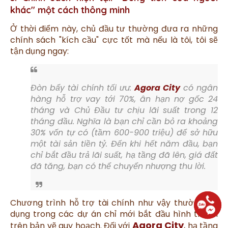
khác" một cách thông minh
Ở thời điểm này, chủ đầu tư thường đưa ra những
chính sách "kích cầu" cực tốt mà nếu là tôi, tôi sẽ
tận dụng ngay:
Đòn bẩy tài chính tối ưu:
Agora City
có ngân
hàng hỗ trợ vay tới 70%, ân hạn nợ gốc 24
tháng và Chủ Đầu tư chịu lãi suất trong 12
tháng đầu. Nghĩa là bạn chỉ cần bỏ ra khoảng
30% vốn tự có (tầm 600-900 triệu) để sở hữu
một tài sản tiền tỷ. Đến khi hết năm đầu, bạn
chỉ bắt đầu trả lãi suất, hạ tầng đã lên, giá đất
đã tăng, bạn có thể chuyển nhượng thu lời.
Chương trình hỗ trợ tài chính như vậy thường áp
dụng trong các dự án chỉ mới bắt đầu hình thành
Agora City
trên bản vẽ quy hoạch. Đối với
, hạ tầng