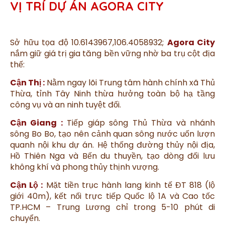
VỊ TRÍ DỰ ÁN AGORA CITY
Sở hữu tọa độ 10.6143967,106.4058932;
Agora City
nắm giữ giá trị gia tăng bền vững nhờ ba trụ cột địa
thế:
Cận Thị :
Nằm ngay lõi Trung tâm hành chính xã Thủ
Thừa, tỉnh Tây Ninh thừa hưởng toàn bộ hạ tầng
công vụ và an ninh tuyệt đối.
Cận Giang :
Tiếp giáp sông Thủ Thừa và nhánh
sông Bo Bo, tạo nên cảnh quan sông nước uốn lượn
quanh nội khu dự án. Hệ thống đường thủy nội địa,
Hồ Thiên Nga và Bến du thuyền, tạo dòng đối lưu
không khí và phong thủy thịnh vượng.
Cận Lộ :
Mặt tiền trục hành lang kinh tế ĐT 818 (lộ
giới 40m), kết nối trực tiếp Quốc lộ 1A và Cao tốc
TP.HCM – Trung Lương chỉ trong 5-10 phút di
chuyển.