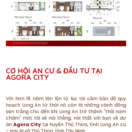
CƠ HỘI AN CƯ & ĐẦU TƯ TẠI
AGORA CITY
Với hơn 16 năm lăn lộn từ lúc tôi cầm bản đồ quy
hoạch Long An từ thời nó còn là những cánh đồng
sen trắng cho đến khi Long An trở thành "thỏi nam
châm" mới, tôi sẽ nói thẳng, nói thật với bạn về dự
án
Agora City
tại huyện Thủ Thừa, tỉnh Long An cũ
- nay là xã Thủ Thừa, tỉnh Tây Ninh.