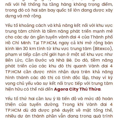
nối với hệ thống hạ tầng hàng không trọng điểm,
trong đó có hai sân bay quốc tế lớn đang được xây
dựng và mở rộng.
Yếu tố khoảng cách và khả năng kết nối với khu vực
trung tâm chính là tiềm năng phát triển mạnh mẽ
cho các dự án gần tuyến vành đai 4 của Thành phố
Hồ Chí Minh. Tại TP.HCM, ngay cả khi mở rộng bán
kính lên 30 km tính từ khu vực trung tâm (Bitexco),
phạm vi tiếp cận chỉ giới hạn ở một số khu vực như
Bến Lức, Cần Đước và Nhà Bè. Do đó, tiềm năng
phát triển của các khu đô thị quanh Vành đai 4
TP.HCM cần được nhìn nhận dựa trên khả năng
hình thành các đô thị có tính độc lập, thay vì kỳ
vọng chủ yếu vào sự kết nối trực tiếp với trung tâm
hiện hữu có thể nói đến
Agora City Thủ Thừa
.
Yếu tố thứ hai cần lưu ý là tiến độ và mức độ hoàn
thiện của tuyến đường. Trong khi Vành đai 4
TP.HCM dù đã được phê duyệt về mặt tổng thể,
nhiều dự án thành phần vẫn đang trong quá trình