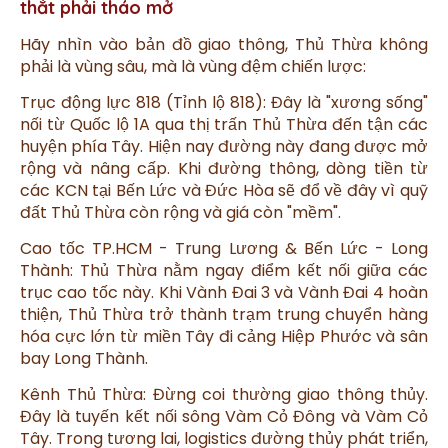
thắt phải tháo mở
Hãy nhìn vào bản đồ giao thông, Thủ Thừa không
phải là vùng sâu, mà là vùng đệm chiến lược:
Trục động lực 818 (Tỉnh lộ 818): Đây là "xương sống"
nối từ Quốc lộ 1A qua thị trấn Thủ Thừa đến tận các
huyện phía Tây. Hiện nay đường này đang được mở
rộng và nâng cấp. Khi đường thông, dòng tiền từ
các KCN tại Bến Lức và Đức Hòa sẽ đổ về đây vì quỹ
đất Thủ Thừa còn rộng và giá còn "mềm".
Cao tốc TP.HCM - Trung Lương & Bến Lức - Long
Thành: Thủ Thừa nằm ngay điểm kết nối giữa các
trục cao tốc này. Khi Vành Đai 3 và Vành Đai 4 hoàn
thiện, Thủ Thừa trở thành trạm trung chuyển hàng
hóa cực lớn từ miền Tây đi cảng Hiệp Phước và sân
bay Long Thành.
Kênh Thủ Thừa: Đừng coi thường giao thông thủy.
Đây là tuyến kết nối sông Vàm Cỏ Đông và Vàm Cỏ
Tây. Trong tương lai, logistics đường thủy phát triển,