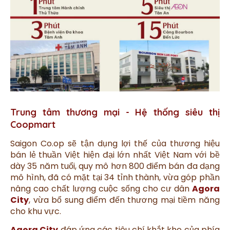
Trung tâm thương mại - Hệ thống siêu thị
Coopmart
Saigon Co.op sẽ tận dụng lợi thế của thương hiệu
bán lẻ thuần Việt hiện đại lớn nhất Việt Nam với bề
dày 35 năm tuổi, quy mô hơn 800 điểm bán đa dạng
mô hình, đã có mặt tại 34 tỉnh thành, vừa góp phần
nâng cao chất lượng cuộc sống cho cư dân
Agora
City
, vừa bổ sung điểm đến thương mại tiềm năng
cho khu vực.
Agora City
đáp ứng các tiêu chí khắt khe của phía