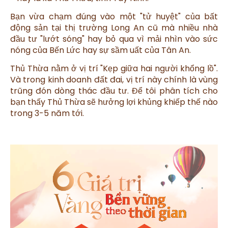
Bạn vừa chạm đúng vào một "tử huyệt" của bất
động sản tại thị trường Long An cũ mà nhiều nhà
đầu tư "lướt sóng" hay bỏ qua vì mải nhìn vào sức
nóng của Bến Lức hay sự sầm uất của Tân An.
Thủ Thừa nằm ở vị trí "Kẹp giữa hai người khổng lồ".
Và trong kinh doanh đất đai, vị trí này chính là vùng
trũng đón dòng thác đầu tư. Để tôi phân tích cho
bạn thấy Thủ Thừa sẽ hưởng lợi khủng khiếp thế nào
trong 3-5 năm tới.