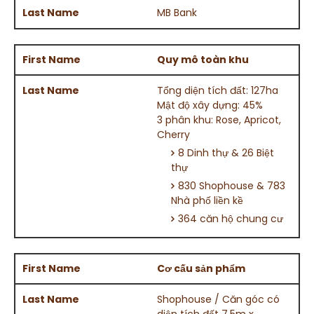
MB Bank
Quy mô toàn khu
Tổng diện tích đất: 127ha
Mật độ xây dựng: 45%
3 phân khu: Rose, Apricot,
Cherry
8 Dinh thự & 26 Biệt
thự
830 Shophouse & 783
Nhà phố liền kề
364 căn hộ chung cư
Cơ c
ấ
u
sản phẩm
Shophouse / Căn góc có
diện tích đất 7,5m x