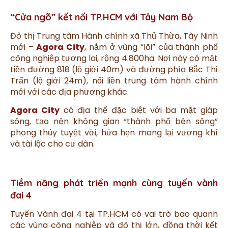
“Cửa ngõ” kết nối TP.HCM với Tây Nam Bộ
Đô thị Trung tâm Hành chính xã Thủ Thừa, Tây Ninh
mới –
Agora City
, nằm ở vùng “lõi” của thành phố
công nghiệp tương lai, rộng 4.800ha. Nơi này có mặt
tiền đường 818 (lộ giới 40m) và đường phía Bắc Thị
Trấn (lộ giới 24m), nối liền trung tâm hành chính
mới với các địa phương khác.
Agora City
có địa thế đặc biệt với ba mặt giáp
sông, tạo nên không gian “thành phố bên sông”
phong thủy tuyệt vời, hứa hẹn mang lại vượng khí
và tài lộc cho cư dân.
Tiềm năng phát triển mạnh cùng tuyến vành
đai 4
Tuyến Vành đai 4 tại TP.HCM có vai trò bao quanh
các vùng công nghiệp và đô thị lớn, đồng thời kết