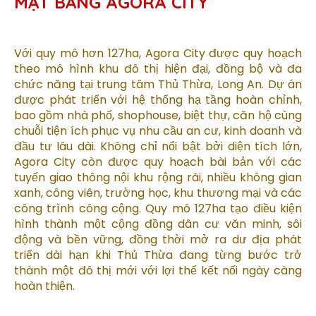
MẶT BẰNG AGORA CITY
Với quy mô hơn 127ha, Agora City được quy hoạch
theo mô hình khu đô thị hiện đại, đồng bộ và đa
chức năng tại trung tâm Thủ Thừa, Long An. Dự án
được phát triển với hệ thống hạ tầng hoàn chỉnh,
bao gồm nhà phố, shophouse, biệt thự, căn hộ cùng
chuỗi tiện ích phục vụ nhu cầu an cư, kinh doanh và
đầu tư lâu dài. Không chỉ nổi bật bởi diện tích lớn,
Agora City còn được quy hoạch bài bản với các
tuyến giao thông nội khu rộng rãi, nhiều không gian
xanh, công viên, trường học, khu thương mại và các
công trình công cộng. Quy mô 127ha tạo điều kiện
hình thành một cộng đồng dân cư văn minh, sôi
động và bền vững, đồng thời mở ra dư địa phát
triển dài hạn khi Thủ Thừa đang từng bước trở
thành một đô thị mới với lợi thế kết nối ngày càng
hoàn thiện.