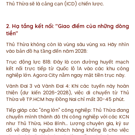
Thủ Thừa sẽ là cảng cạn (ICD) chiến lược.
2. Hạ tầng kết nối: "Giao điểm của những dòng
tiền"
Thủ Thừa không còn là vùng sâu vùng xa. Hãy nhìn
vào bản đồ hạ tầng đến năm 2028:
Trục động lực 818: Đây là con đường huyết mạch
kết nối trực tiếp từ Quốc lộ 1A vào các khu công
nghiệp lớn. Agora City nằm ngay mặt tiền trục này.
Vành Đai 3 và Vành Đai 4: Khi các tuyến này hoàn
thiện (dự kiến 2026-2028), việc di chuyển từ Thủ
Thừa về TP.HCM hay Đồng Nai chỉ mất 30-45 phút.
Tiếp giáp các "ông lớn" công nghiệp: Thủ Thừa đang
chuyển mình thành đô thị công nghiệp với các KCN
như Thủ Thừa, Hòa Bình... Lượng chuyên gia, kỹ sư
đổ về đây là nguồn khách hàng khổng lồ cho việc