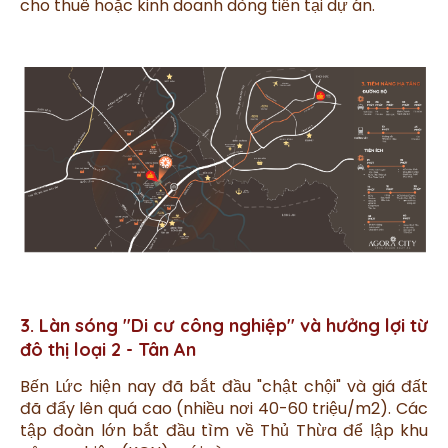
cho thuê hoặc kinh doanh dòng tiền tại dự án.
3. Làn sóng "Di cư công nghiệp" và hưởng lợi từ
đô thị loại 2 - Tân An
Bến Lức hiện nay đã bắt đầu "chật chội" và giá đất
đã đẩy lên quá cao (nhiều nơi 40-60 triệu/m2). Các
tập đoàn lớn bắt đầu tìm về Thủ Thừa để lập khu