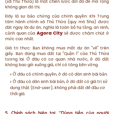
(xã Thủ Thừa) là một chiến lược dời đô để mở rộng
không gian đô thị.
Đây là sự bảo chứng của chính quyền: Khi Trung
tâm hành chính xã Thủ Thừa (quy mô 5ha) được
đặt ngay lõi dự án, nghĩa là toàn bộ hạ tầng, an ninh,
Agora City
cảnh quan của
sẽ được chăm chút ở
mức cao nhất.
Giá trị thực: Bạn không mua một dự án "vẽ" trên
giấy. Bạn đang mua đất tại "Quận 1" của Thủ Thừa
tương lai. Ở đâu có cơ quan nhà nước, ở đó đất
không bao giờ xuống giá, chỉ có tăng bền vững.
Ở đâu có chính quyền, ở đó có dân sinh bài bản.
Ở đâu có dân sinh bài bản, ở đó đất có giá trị sử
dụng thật (End-user), không phải đất để đầu cơ
thổi giá.
5. Chính sách hiện tại: "Dùng tiền của người