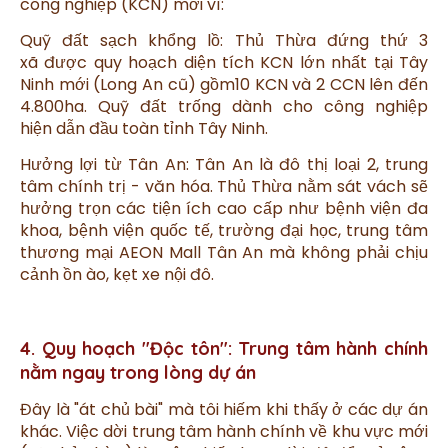
công nghiệp (KCN) mới vì:
Quỹ đất sạch khổng lồ: Thủ Thừa đứng thứ 3
xã
được quy hoạch diện tích KCN lớn nhất tại Tây
Ninh mới (Long An cũ) gồm10 KCN và
2 CCN lên đến
4.800ha. Quỹ đất trống dành cho công nghiệp
hiện
dẫn đầu toàn tỉnh Tây Ninh.
Hưởng lợi từ Tân An: Tân An là đô thị loại 2, trung
tâm chính trị - văn hóa. Thủ Thừa nằm sát vách sẽ
hưởng trọn các tiện ích cao cấp như bệnh viện đa
khoa, bệnh viện quốc tế, trường đại học, trung tâm
thương mại AEON Mall Tân An mà không phải chịu
cảnh ồn ào, kẹt xe nội đô.
4. Quy hoạch "Độc tôn": Trung tâm hành chính
nằm ngay trong lòng dự án
Đây là "át chủ bài" mà tôi hiếm khi thấy ở các dự án
khác. Việc dời trung tâm hành chính về khu vực mới